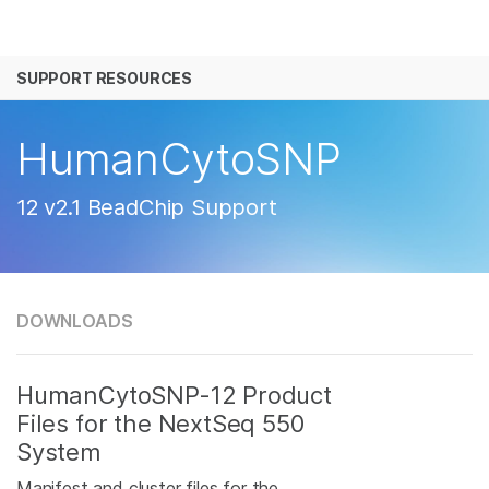
产品
SUPPORT RESOURCES
解决方案
查看更多相关内容。选择您感兴趣的领域:
癌症研究
临床肿瘤学
学习
HumanCytoSNP
微生物学
生殖健康
农业基因组学
遗传病和罕见病
公司
12 v2.1 BeadChip Support
复杂疾病
支持
推荐内容链接
DOWNLOADS
HumanCytoSNP-12 Product
Files for the NextSeq 550
System
Manifest and cluster files for the