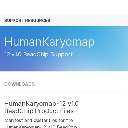
产品
SUPPORT RESOURCES
解决方案
查看更多相关内容。选择您感兴趣的领域:
癌症研究
临床肿瘤学
学习
HumanKaryomap
微生物学
生殖健康
农业基因组学
遗传病和罕见病
公司
12 v1.0 BeadChip Support
复杂疾病
支持
推荐内容链接
DOWNLOADS
HumanKaryomap-12 v1.0
BeadChip Product Files
Manifest and cluster files for the
HumanKaryomap-12 v1.0 BeadChip.