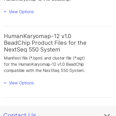
View Options
HumanKaryomap-12 v1.0
BeadChip Product Files for the
NextSeq 550 System
Manifest file (*.bpm) and cluster file (*.egt)
for the HumanKaryomap-12 v1.0 BeadChip
compatible with the NextSeq 550 System.
View Options
Contact Us