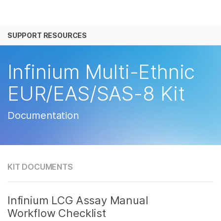
产品
SUPPORT RESOURCES
解决方案
查看更多相关内容。选择您感兴趣的领域:
癌症研究
临床肿瘤学
学习
Infinium Multi-Ethnic
微生物学
生殖健康
农业基因组学
遗传病和罕见病
公司
EUR/EAS/SAS-8 Kit
复杂疾病
支持
Documentation
推荐内容链接
KIT DOCUMENTS
Infinium LCG Assay Manual
Workflow Checklist