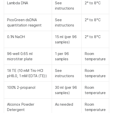
Lambda DNA
See
2° to 8°C
instructions
PicoGreen dsDNA
See
2° to 8°C
quantitation reagent
instructions
0.1N NaOH
15 ml (per 96
2° to 8°C
samples)
96-well 0.65 ml
1 per 96
Room
microtiter plate
samples
temperature
1X TE (10 mM Tris-HCl
See
Room
pH8.0, 1 mM EDTA (TE))
instructions
temperature
100% 2-propanol
30 ml (per 96
Room
samples)
temperature
Alconox Powder
As needed
Room
Detergent
temperature