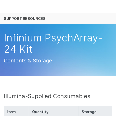
产品
SUPPORT RESOURCES
解决方案
查看更多相关内容。选择您感兴趣的领域:
癌症研究
临床肿瘤学
学习
Infinium PsychArray-
微生物学
生殖健康
农业基因组学
遗传病和罕见病
公司
24 Kit
复杂疾病
支持
Contents & Storage
推荐内容链接
Illumina-Supplied Consumables
Item
Quantity
Storage