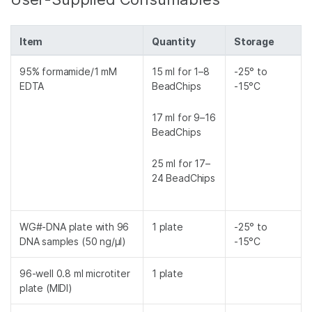
Item
Quantity
Storage
95% formamide/1 mM
15 ml for 1–8
-25° to
EDTA
BeadChips
-15°C
17 ml for 9–16
BeadChips
25 ml for 17–
24 BeadChips
WG#-DNA plate with 96
1 plate
-25° to
DNA samples (50 ng/µl)
-15°C
96-well 0.8 ml microtiter
1 plate
plate (MIDI)