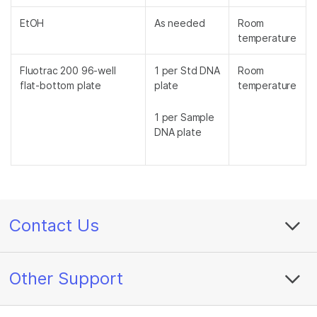
EtOH
As needed
Room
temperature
Fluotrac 200 96-well
1 per Std DNA
Room
flat-bottom plate
plate
temperature
1 per Sample
DNA plate
Contact Us
Other Support