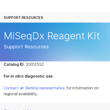
产品
SUPPORT RESOURCES
解决方案
查看更多相关内容。选择您感兴趣的领域:
癌症研究
临床肿瘤学
学习
MiSeqDx Reagent Kit
微生物学
生殖健康
农业基因组学
遗传病和罕见病
公司
Support Resources
复杂疾病
支持
Catalog ID
: 20012552
推荐内容链接
For
in vitro
diagnostic use.
Contact an Illumina representative
for information on
regional availability.