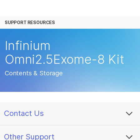
产品
SUPPORT RESOURCES
解决方案
查看更多相关内容。选择您感兴趣的领域:
癌症研究
临床肿瘤学
学习
Infinium
微生物学
生殖健康
农业基因组学
遗传病和罕见病
公司
Omni2.5Exome-8 Kit
复杂疾病
支持
Contents & Storage
推荐内容链接
Contact Us
Other Support