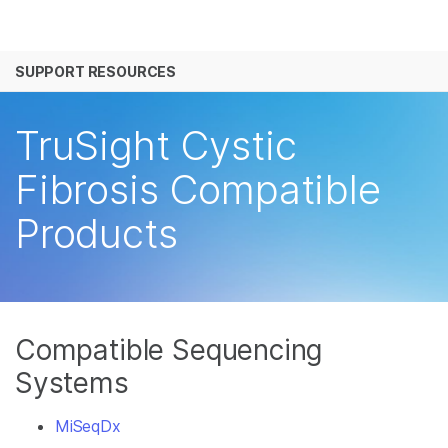
产品
SUPPORT RESOURCES
解决方案
查看更多相关内容。选择您感兴趣的领域:
癌症研究
临床肿瘤学
学习
TruSight Cystic
微生物学
生殖健康
农业基因组学
遗传病和罕见病
公司
Fibrosis Compatible
复杂疾病
Products
支持
推荐内容链接
Compatible Sequencing
Systems
MiSeqDx