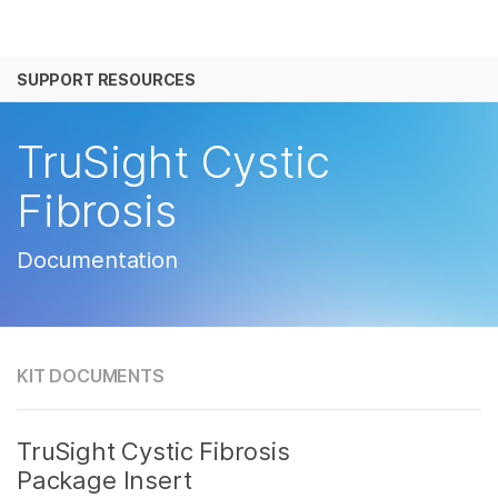
产品
SUPPORT RESOURCES
解决方案
查看更多相关内容。选择您感兴趣的领域:
癌症研究
临床肿瘤学
学习
TruSight Cystic
微生物学
生殖健康
农业基因组学
遗传病和罕见病
公司
Fibrosis
复杂疾病
支持
Documentation
推荐内容链接
KIT DOCUMENTS
TruSight Cystic Fibrosis
Package Insert