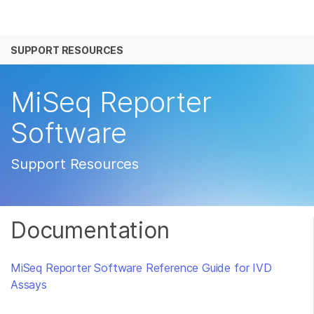
产品
SUPPORT RESOURCES
解决方案
查看更多相关内容。选择您感兴趣的领域:
癌症研究
临床肿瘤学
学习
MiSeq Reporter
微生物学
生殖健康
农业基因组学
遗传病和罕见病
公司
Software
复杂疾病
支持
Support Resources
推荐内容链接
Documentation
MiSeq Reporter Software Reference Guide for IVD
Assays