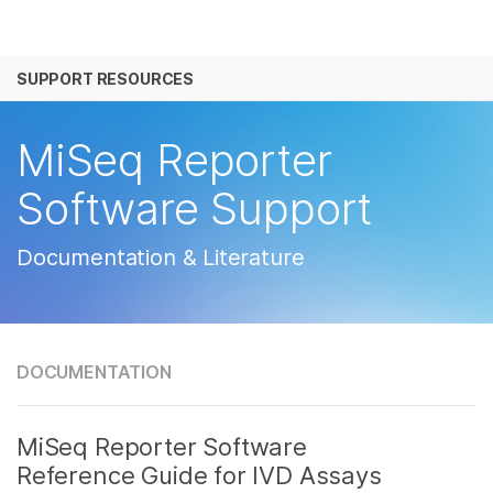
产品
SUPPORT RESOURCES
解决方案
查看更多相关内容。选择您感兴趣的领域:
癌症研究
临床肿瘤学
学习
MiSeq Reporter
微生物学
生殖健康
农业基因组学
遗传病和罕见病
公司
Software Support
复杂疾病
支持
Documentation & Literature
推荐内容链接
DOCUMENTATION
MiSeq Reporter Software
Reference Guide for IVD Assays