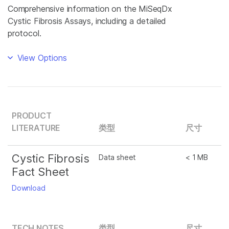
Comprehensive information on the MiSeqDx
Cystic Fibrosis Assays, including a detailed
protocol.
View Options
PRODUCT
LITERATURE
类型
尺寸
Cystic Fibrosis
Data sheet
< 1 MB
Fact Sheet
Download
TECH NOTES
类型
尺寸